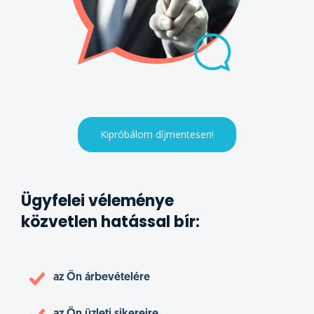
Kipróbálom díjmentesen!
Ügyfelei véleménye
közvetlen hatással bír:
az Ön árbevételére